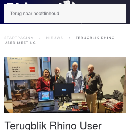
Terug naar hoofdinhoud
STARTPAGINA
NIEUWS
TERUGBLIK RHINO
USER MEETING
Terugblik Rhino User