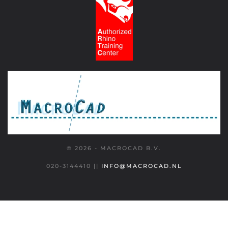
© 2026 - MACROCAD B.V.
020-3144410
||
INFO@MACROCAD.NL