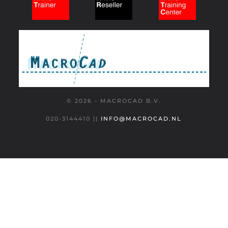
© 2026 - MACROCAD B.V.
020-3144410
||
INFO@MACROCAD.NL