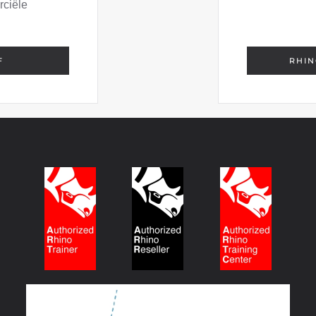
rciële
F
RHIN