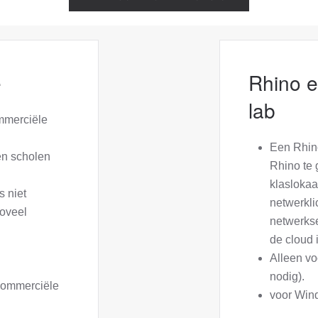
e
Rhino e
lab
ommerciële
Een Rhino
en scholen
Rhino te 
klaslokaa
s niet
netwerkli
oveel
netwerkse
de cloud i
Alleen vo
nodig).
commerciële
voor Win