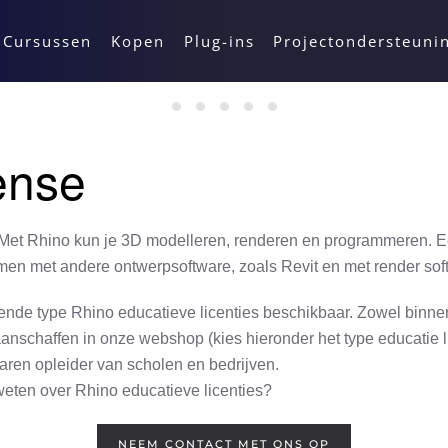
Cursussen
Kopen
Plug-ins
Projectondersteuni
ense
. Met Rhino kun je 3D modelleren, renderen en programmeren. Ee
en met andere ontwerpsoftware, zoals Revit en met render so
lende type Rhino educatieve licenties beschikbaar. Zowel binne
anschaffen in onze webshop (kies hieronder het type educatie li
varen opleider van scholen en bedrijven.
weten over Rhino educatieve licenties?
NEEM CONTACT MET ONS OP