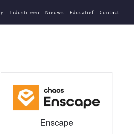
ng
Industrieën
Nieuws
Educatief
Contact
Enscape