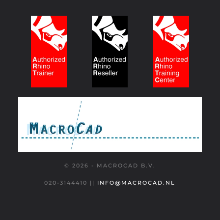
© 2026 - MACROCAD B.V.
020-3144410
||
INFO@MACROCAD.NL