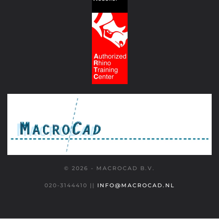
© 2026 - MACROCAD B.V.
020-3144410
||
INFO@MACROCAD.NL