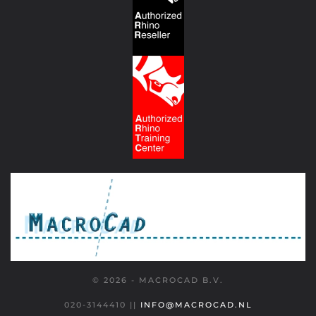
© 2026 - MACROCAD B.V.
020-3144410
||
INFO@MACROCAD.NL